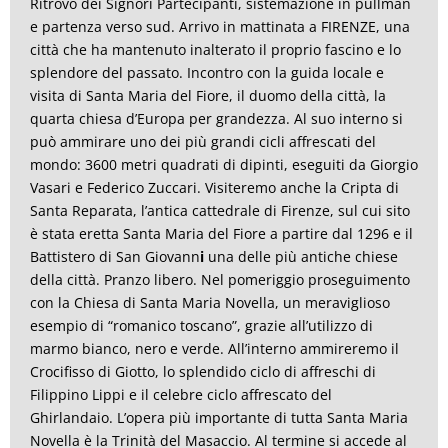
Ritrovo dei Signori Partecipanti, sistemazione in pullman
e partenza verso sud. Arrivo in mattinata a FIRENZE, una
città che ha mantenuto inalterato il proprio fascino e lo
splendore del passato. Incontro con la guida locale e
visita di Santa Maria del Fiore, il duomo della città, la
quarta chiesa d’Europa per grandezza. Al suo interno si
può ammirare uno dei più grandi cicli affrescati del
mondo: 3600 metri quadrati di dipinti, eseguiti da Giorgio
Vasari e Federico Zuccari. Visiteremo anche la Cripta di
Santa Reparata, l’antica cattedrale di Firenze, sul cui sito
è stata eretta Santa Maria del Fiore a partire dal 1296 e il
Battistero di San Giovann
i
una delle più antiche chiese
della città. Pranzo libero. Nel pomeriggio proseguimento
con la Chiesa di Santa Maria Novella, un meraviglioso
esempio di “romanico toscano”, grazie all’utilizzo di
marmo bianco, nero e verde. All’interno ammireremo il
Crocifisso di Giotto, lo splendido ciclo di affreschi di
Filippino Lippi e il celebre ciclo affrescato del
Ghirlandaio. L’opera più importante di tutta Santa Maria
Novella è la Trinità del Masaccio. Al termine si accede al