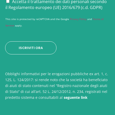
P
Accetta il trattamento dei dati personali secondo
l
r
il Regolamento europeo (UE) 2016/679 (c.d. GDPR)
*
i
v
This site is protected by reCAPTCHA and the Google
Privacy Policy
and
Terms of
a
Service
apply.
c
y
*
ISCRIVITI ORA
Obblighi informativi per le erogazioni pubbliche ex art. 1, c.
125, L. 124/2017: si rende noto che la società ha beneficiato
di aiuti di stato contenuti nel “Registro nazionale degli aiuti
di Stato” di cui all’art. 52 L. 24/12/2012, n. 234, registrati nel
predetto sistema e consultabili al
seguente link