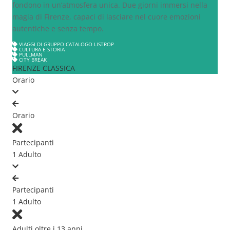
fondono in un’atmosfera unica. Due giorni immersi nella
magia di Firenze, capaci di lasciare nel cuore emozioni
autentiche e senza tempo.
VIAGGI DI GRUPPO CATALOGO LISTROP
CULTURA E STORIA
PULLMAN
CITY BREAK
FIRENZE CLASSICA
Orario
Orario
Partecipanti
1 Adulto
Partecipanti
1 Adulto
Adulti oltre i 13 anni