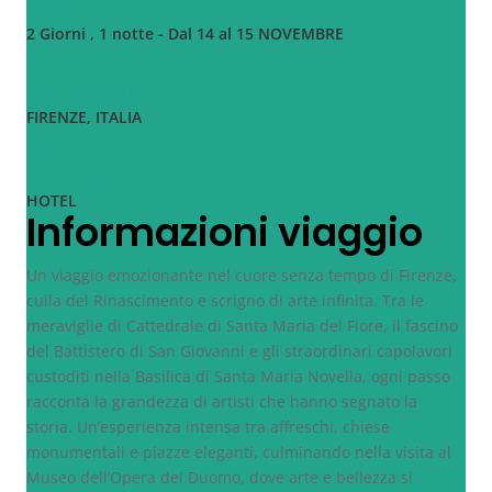
DURATA:
2 Giorni , 1 notte
- Dal 14 al 15 NOVEMBRE
DOVE ANDRAI:
FIRENZE, ITALIA
STRUTTURA:
HOTEL
Informazioni viaggio
Un viaggio emozionante nel cuore senza tempo di
Firenze
,
culla del Rinascimento e scrigno di arte infinita. Tra le
meraviglie di
Cattedrale di Santa Maria del Fiore
, il fascino
del
Battistero di San Giovanni
e gli straordinari capolavori
custoditi nella
Basilica di Santa Maria Novella
, ogni passo
racconta la grandezza di artisti che hanno segnato la
storia. Un’esperienza intensa tra affreschi, chiese
monumentali e piazze eleganti, culminando nella visita al
Museo dell’Opera del Duomo
, dove arte e bellezza si