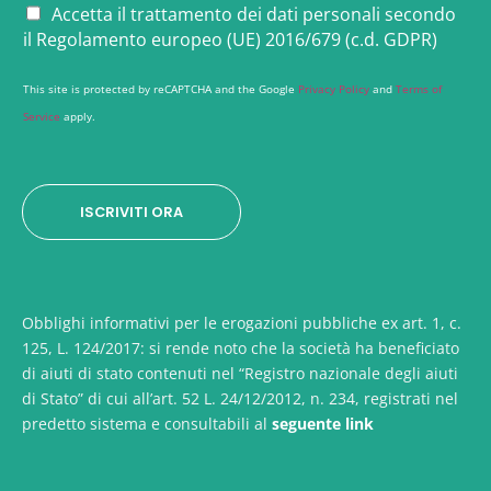
i
P
Accetta il trattamento dei dati personali secondo
l
r
il Regolamento europeo (UE) 2016/679 (c.d. GDPR)
*
i
v
This site is protected by reCAPTCHA and the Google
Privacy Policy
and
Terms of
a
Service
apply.
c
y
*
ISCRIVITI ORA
Obblighi informativi per le erogazioni pubbliche ex art. 1, c.
125, L. 124/2017: si rende noto che la società ha beneficiato
di aiuti di stato contenuti nel “Registro nazionale degli aiuti
di Stato” di cui all’art. 52 L. 24/12/2012, n. 234, registrati nel
predetto sistema e consultabili al
seguente link