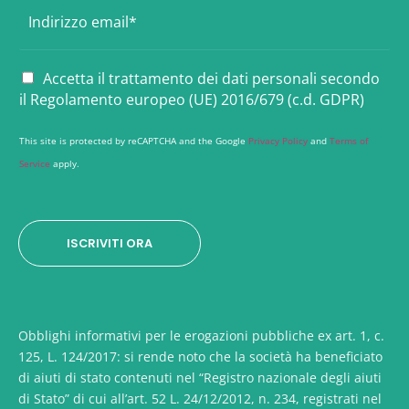
E
m
a
i
P
Accetta il trattamento dei dati personali secondo
l
r
il Regolamento europeo (UE) 2016/679 (c.d. GDPR)
*
i
v
This site is protected by reCAPTCHA and the Google
Privacy Policy
and
Terms of
a
Service
apply.
c
y
*
ISCRIVITI ORA
Obblighi informativi per le erogazioni pubbliche ex art. 1, c.
125, L. 124/2017: si rende noto che la società ha beneficiato
di aiuti di stato contenuti nel “Registro nazionale degli aiuti
di Stato” di cui all’art. 52 L. 24/12/2012, n. 234, registrati nel