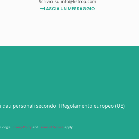
Scrivici su info@listrop.com
LASCIA UN MESSAGGIO
ei dati personali secondo il Regolamento europeo (UE)
e Google
Privacy Policy
and
Terms of Service
apply.