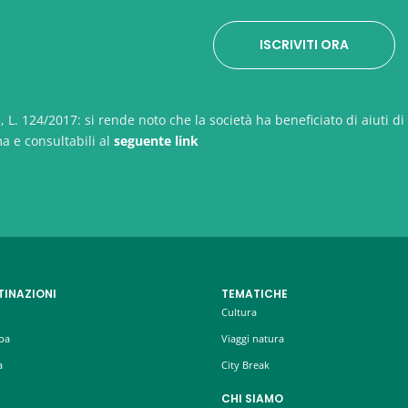
y
*
ISCRIVITI ORA
 L. 124/2017: si rende noto che la società ha beneficiato di aiuti di 
ma e consultabili al
seguente link
TINAZIONI
TEMATICHE
Cultura
pa
Viaggi natura
a
City Break
CHI SIAMO