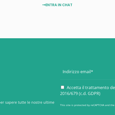
ENTRA IN CHAT
E
m
a
i
P
Accetta il trattamento d
l
r
2016/679 (c.d. GDPR)
*
i
v
er sapere tutte le nostre ultime
This site is protected by reCAPTCHA and th
a
c