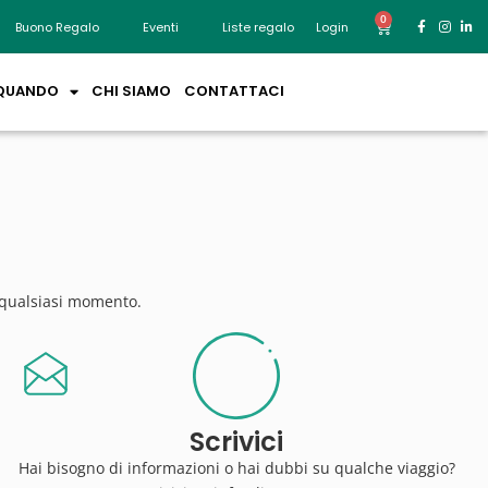
0
Buono Regalo
Eventi
Liste regalo
Login
QUANDO
CHI SIAMO
CONTATTACI
n qualsiasi momento.
Scrivici
Hai bisogno di informazioni o hai dubbi su qualche viaggio?