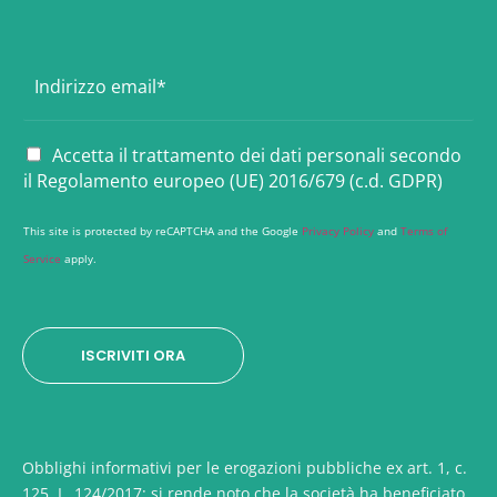
E
m
a
i
P
Accetta il trattamento dei dati personali secondo
l
r
il Regolamento europeo (UE) 2016/679 (c.d. GDPR)
*
i
v
This site is protected by reCAPTCHA and the Google
Privacy Policy
and
Terms of
a
Service
apply.
c
y
*
ISCRIVITI ORA
Obblighi informativi per le erogazioni pubbliche ex art. 1, c.
125, L. 124/2017: si rende noto che la società ha beneficiato