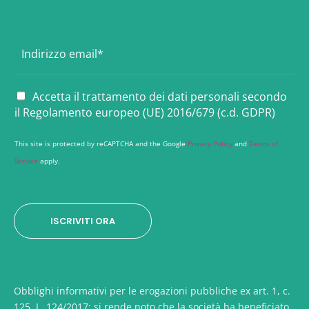
E
m
a
i
P
Accetta il trattamento dei dati personali secondo
l
r
il Regolamento europeo (UE) 2016/679 (c.d. GDPR)
*
i
v
This site is protected by reCAPTCHA and the Google
Privacy Policy
and
Terms of
a
Service
apply.
c
y
*
ISCRIVITI ORA
Obblighi informativi per le erogazioni pubbliche ex art. 1, c.
125, L. 124/2017: si rende noto che la società ha beneficiato