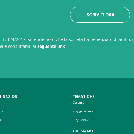
y
*
ISCRIVITI ORA
 L. 124/2017: si rende noto che la società ha beneficiato di aiuti di 
ma e consultabili al
seguente link
TINAZIONI
TEMATICHE
Cultura
pa
Viaggi natura
a
City Break
CHI SIAMO