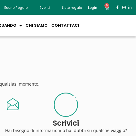
0
Buono Regalo
Eventi
Liste regalo
Login
QUANDO
CHI SIAMO
CONTATTACI
n qualsiasi momento.
Scrivici
Hai bisogno di informazioni o hai dubbi su qualche viaggio?