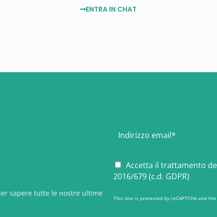
ENTRA IN CHAT
E
m
a
i
P
Accetta il trattamento d
l
r
2016/679 (c.d. GDPR)
*
i
v
er sapere tutte le nostre ultime
This site is protected by reCAPTCHA and th
a
c