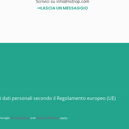
Scrivici su info@listrop.com
LASCIA UN MESSAGGIO
ei dati personali secondo il Regolamento europeo (UE)
e Google
Privacy Policy
and
Terms of Service
apply.