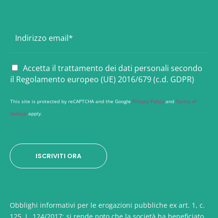
E
m
a
i
P
Accetta il trattamento dei dati personali secondo
l
r
il Regolamento europeo (UE) 2016/679 (c.d. GDPR)
*
i
v
This site is protected by reCAPTCHA and the Google
Privacy Policy
and
Terms of
a
Service
apply.
c
y
*
ISCRIVITI ORA
Obblighi informativi per le erogazioni pubbliche ex art. 1, c.
125, L. 124/2017: si rende noto che la società ha beneficiato