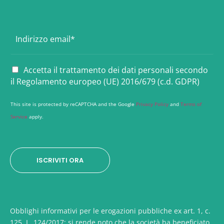
E
m
a
i
P
Accetta il trattamento dei dati personali secondo
l
r
il Regolamento europeo (UE) 2016/679 (c.d. GDPR)
*
i
v
This site is protected by reCAPTCHA and the Google
Privacy Policy
and
Terms of
a
Service
apply.
c
y
*
ISCRIVITI ORA
Obblighi informativi per le erogazioni pubbliche ex art. 1, c.
125, L. 124/2017: si rende noto che la società ha beneficiato